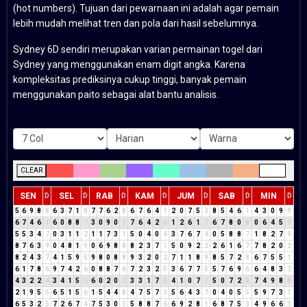
(hot numbers). Tujuan dari pewarnaan ini adalah agar pemain
lebih mudah melihat tren dan pola dari hasil sebelumnya.
Sydney 6D sendiri merupakan varian permainan togel dari
Sydney yang menggunakan enam digit angka. Karena
kompleksitas prediksinya cukup tinggi, banyak pemain
menggunakan paito sebagai alat bantu analisis.
CLEAR
SEN
SEL
RAB
KAM
JUM
SAB
MIN
D
D
D
D
D
D
D
5
6
9
8
8
6
3
7
1
8
7
7
6
2
8
6
7
6
4
1
2
0
7
5
3
8
5
4
6
1
4
3
0
9
9
6
7
4
6
1
6
0
8
8
7
3
0
9
0
9
7
6
4
2
6
1
2
6
1
7
6
7
8
0
8
0
6
4
5
9
5
5
3
4
7
0
3
1
1
2
1
1
7
3
1
5
0
4
0
4
3
7
6
7
4
0
5
8
8
7
1
8
2
7
9
8
7
6
3
9
0
4
8
1
9
0
6
9
8
8
8
2
3
7
1
5
0
9
2
2
2
6
1
6
7
7
8
2
0
2
8
2
4
3
7
4
1
5
9
5
9
8
0
8
8
9
3
2
0
2
7
1
1
8
9
8
5
7
2
9
6
7
5
5
1
6
1
7
8
6
9
7
4
2
6
0
8
8
7
6
7
2
3
2
5
3
6
7
7
5
5
7
6
9
6
6
4
8
3
2
4
3
2
2
4
3
4
1
5
6
6
0
2
0
2
3
3
1
7
8
4
1
0
7
7
5
0
7
2
9
7
4
9
8
8
2
1
9
5
5
6
5
1
5
6
1
5
4
4
8
4
7
5
7
3
5
6
4
3
7
0
4
0
5
5
5
9
7
3
1
6
5
3
2
5
7
2
6
7
4
7
5
3
0
3
5
8
8
7
6
6
9
2
8
1
6
8
7
5
3
4
9
6
6
3