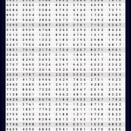
1
0
3
1
4
0
9
3
8
2
5
9
6
8
5
9
8
0
2
2
3
6
8
4
3
5
2
0
8
8
1
8
7
5
3
6
3
9
4
4
4
5
6
0
6
3
8
8
1
9
8
0
4
4
8
3
7
9
6
6
4
0
9
8
8
5
4
1
9
1
6
5
8
6
5
3
0
6
7
4
3
3
8
4
3
0
7
9
3
3
6
1
6
0
6
9
3
9
5
5
7
3
7
1
8
8
9
5
7
3
5
3
9
4
4
5
6
0
2
2
9
9
6
0
6
7
8
2
3
5
1
7
3
0
3
3
9
8
7
6
2
7
0
9
9
9
6
6
3
9
2
8
5
6
2
5
0
7
3
1
7
6
0
9
9
9
4
9
2
2
4
0
8
0
8
7
3
9
5
5
6
1
1
5
6
5
3
8
7
6
4
3
5
9
5
3
7
0
1
1
7
1
5
2
7
5
3
6
7
4
0
1
5
5
1
0
9
3
9
3
6
7
6
8
5
3
2
6
5
2
0
2
9
2
2
2
0
3
2
5
8
6
2
0
2
1
5
1
3
4
6
9
0
0
0
1
3
2
3
5
8
9
4
0
4
4
7
9
4
4
1
3
1
9
1
5
0
6
8
5
3
7
8
6
5
3
9
9
5
5
1
3
3
2
5
6
1
8
0
8
3
7
9
5
5
3
9
8
8
7
1
9
7
4
2
0
2
4
7
2
7
9
5
0
5
4
8
3
9
3
7
2
9
1
1
0
4
7
4
2
5
9
6
9
6
6
8
1
7
8
1
8
3
1
4
7
0
1
8
9
2
1
7
4
2
1
7
3
4
7
7
2
5
7
3
8
3
7
1
8
8
9
0
1
1
3
3
6
0
6
0
5
7
3
1
5
4
0
7
7
5
1
6
1
7
1
8
6
9
6
9
3
9
1
1
7
0
0
6
6
6
2
3
4
7
8
2
9
5
5
3
0
9
3
3
5
7
8
0
8
1
5
9
4
4
9
4
1
7
8
4
9
6
0
6
3
7
0
7
7
0
6
9
5
5
3
9
2
4
6
6
3
9
7
7
9
4
3
7
1
0
3
5
3
8
3
3
0
2
2
3
1
3
9
3
7
9
9
2
2
2
6
1
6
7
2
0
2
0
2
8
0
5
6
2
4
3
3
2
5
0
9
2
7
9
2
3
3
6
9
4
7
8
7
6
6
5
0
6
6
2
3
2
8
1
3
5
5
3
8
2
8
0
1
1
3
1
5
4
9
4
2
5
7
3
4
1
7
2
9
0
9
0
6
6
3
4
2
9
2
7
8
3
6
9
2
7
3
1
4
9
0
2
3
5
2
4
6
5
2
3
6
8
5
4
5
4
9
7
7
2
9
1
5
6
2
0
7
7
5
4
2
8
3
2
3
1
0
1
1
7
7
2
5
7
8
0
0
4
4
7
3
2
0
2
4
5
0
2
2
6
9
6
7
4
3
0
1
6
7
2
3
9
6
6
1
1
3
8
2
5
0
0
1
1
1
0
9
5
5
9
4
6
2
8
4
8
1
4
5
6
0
5
0
5
8
3
2
0
2
4
4
2
6
8
2
8
6
8
5
0
6
7
6
4
7
1
8
4
3
0
4
3
3
6
2
9
6
7
4
1
7
0
2
2
2
5
5
1
6
3
7
6
1
7
4
0
1
2
3
0
5
7
6
4
1
3
2
6
8
8
7
1
5
6
4
0
8
2
1
1
1
3
2
5
1
8
5
7
3
7
7
9
2
2
2
3
8
9
8
6
3
1
1
2
1
9
4
9
4
8
0
6
8
5
2
7
5
9
5
4
3
3
2
5
5
3
6
1
7
3
1
8
8
7
1
2
1
7
8
9
7
5
8
4
5
8
2
3
5
4
0
1
4
5
9
4
9
9
9
8
3
8
4
3
8
0
1
3
4
2
1
6
3
9
3
9
7
1
8
3
1
2
5
7
5
7
4
6
1
7
8
9
8
8
1
5
9
7
7
6
9
5
6
2
0
2
1
1
2
1
5
3
8
2
6
8
5
2
7
9
6
3
0
3
4
3
9
0
9
0
8
4
3
7
2
9
4
1
5
5
0
8
1
9
3
4
7
0
7
0
6
3
5
8