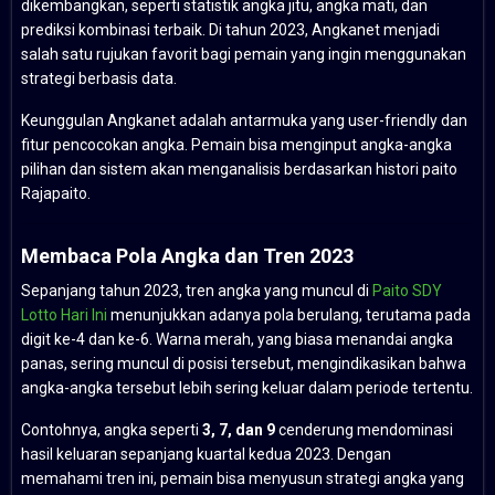
dikembangkan, seperti statistik angka jitu, angka mati, dan
prediksi kombinasi terbaik. Di tahun 2023, Angkanet menjadi
salah satu rujukan favorit bagi pemain yang ingin menggunakan
strategi berbasis data.
Keunggulan Angkanet adalah antarmuka yang user-friendly dan
fitur pencocokan angka. Pemain bisa menginput angka-angka
pilihan dan sistem akan menganalisis berdasarkan histori paito
Rajapaito.
Membaca Pola Angka dan Tren 2023
Sepanjang tahun 2023, tren angka yang muncul di
Paito SDY
Lotto Hari Ini
menunjukkan adanya pola berulang, terutama pada
digit ke-4 dan ke-6. Warna merah, yang biasa menandai angka
panas, sering muncul di posisi tersebut, mengindikasikan bahwa
angka-angka tersebut lebih sering keluar dalam periode tertentu.
Contohnya, angka seperti
3, 7, dan 9
cenderung mendominasi
hasil keluaran sepanjang kuartal kedua 2023. Dengan
memahami tren ini, pemain bisa menyusun strategi angka yang