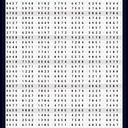
8
4
3
7
1
3
9
4
8
3
0
1
8
2
1
3
7
9
3
3
6
4
7
5
3
0
2
9
6
6
8
3
4
4
8
9
9
6
7
4
3
8
7
0
7
9
7
7
2
9
7
3
3
4
7
7
5
0
1
1
0
7
6
9
6
3
5
8
2
1
6
7
0
0
0
3
5
9
0
9
9
0
4
2
6
8
9
7
6
4
9
4
8
6
5
5
8
6
4
1
8
7
8
6
5
5
4
3
0
3
2
8
9
4
4
9
4
1
2
3
0
0
7
9
7
3
7
5
7
3
4
7
4
0
4
3
3
7
9
7
2
1
2
7
9
0
9
6
0
6
6
4
4
9
4
5
8
7
9
7
6
3
3
6
9
4
9
0
0
0
0
8
6
7
4
8
0
1
4
5
1
2
3
0
3
4
4
7
4
2
9
3
9
6
6
0
5
4
7
2
1
8
3
7
1
5
1
3
9
3
2
7
7
3
1
6
2
9
0
9
6
1
9
7
7
2
1
7
2
9
2
1
0
9
9
3
6
2
2
4
6
0
7
5
3
9
0
5
8
4
5
4
0
1
1
7
8
5
4
9
3
8
0
7
7
9
4
2
4
6
9
1
7
8
6
1
7
4
2
6
5
6
4
1
5
0
6
9
9
9
6
0
1
6
7
2
7
1
0
1
7
2
8
4
3
0
8
5
1
6
2
5
3
7
1
7
5
4
8
3
8
7
1
1
2
1
7
6
3
9
0
1
3
3
6
9
5
1
8
9
6
9
7
5
3
0
9
3
6
9
7
4
2
3
5
2
0
6
5
2
7
7
4
1
5
4
3
8
1
9
4
5
6
7
4
8
0
1
5
6
4
1
8
7
6
6
9
4
8
3
2
3
3
3
6
8
2
5
2
7
8
9
1
2
3
5
5
7
4
2
9
8
0
9
9
5
2
9
3
3
0
9
1
8
9
7
1
5
4
9
4
5
4
6
1
3
2
7
4
2
6
3
8
8
7
2
8
1
5
6
0
9
7
9
7
8
1
5
3
8
9
0
7
1
8
2
4
8
3
2
8
9
5
7
3
6
9
7
6
4
1
3
1
5
6
5
7
8
2
1
5
3
4
0
4
1
2
2
8
1
4
8
2
3
5
8
0
5
0
5
2
5
3
8
2
1
7
5
9
5
5
0
8
8
7
8
0
7
6
4
1
0
8
2
1
0
1
6
6
3
6
8
0
4
4
7
8
9
0
9
3
2
1
2
3
8
6
7
3
1
3
0
5
9
5
1
9
4
6
1
5
6
3
1
4
1
8
6
5
2
3
0
9
7
7
6
7
4
3
7
4
5
4
9
4
8
8
3
7
1
1
5
0
5
5
7
0
6
1
7
2
4
4
6
1
5
6
1
3
4
4
8
6
3
9
0
3
8
9
8
9
0
7
0
7
6
7
2
6
8
7
8
5
3
8
0
1
8
1
9
8
0
7
4
2
4
2
2
5
7
5
1
0
9
9
9
9
3
0
3
2
0
6
7
4
8
8
1
2
3
7
3
3
5
8
5
4
3
4
7
2
2
6
7
4
4
4
7
8
6
0
9
8
9
8
8
1
2
3
5
4
7
8
6
5
8
3
9
5
5
3
5
1
9
1
7
8
4
7
2
2
7
0
4
4
8
9
7
7
5
4
1
5
2
7
1
5
7
4
2
4
7
5
3
8
5
4
8
8
7
0
3
3
9
3
7
4
9
5
5
2
6
5
0
5
9
8
8
4
3
1
7
1
9
1
3
9
8
5
4
0
3
6
5
2
6
1
9
2
2
4
0
9
1
1
8
6
1
8
9
5
4
6
0
6
1
4
8
6
5
6
5
1
2
3
4
2
9
2
2
0
1
5
9
5
6
5
2
8
1
8
3
0
6
6
2
5
6
2
8
1
3
9
0
9
0
6
5
8
4
7
5
8
1
9
5
0
9
7
7
6
8
7
6
4
1
9
1
3
4
6
1
7
8
6
4
1
8
5
4
3
7
1
1
2
8
3
4
1
5
6
8
3
6
9
9
3
6
7
4