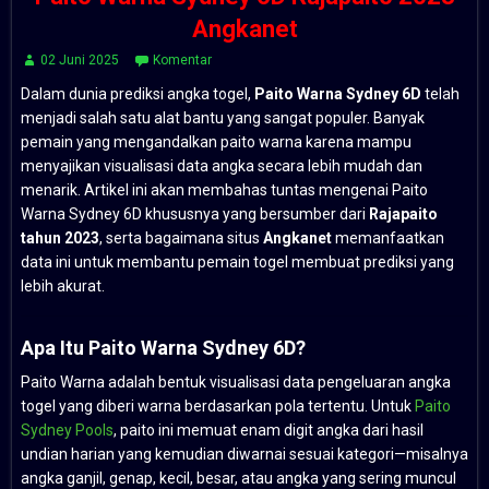
Angkanet
02 Juni 2025
Komentar
Dalam dunia prediksi angka togel,
Paito Warna Sydney 6D
telah
menjadi salah satu alat bantu yang sangat populer. Banyak
pemain yang mengandalkan paito warna karena mampu
menyajikan visualisasi data angka secara lebih mudah dan
menarik. Artikel ini akan membahas tuntas mengenai Paito
Warna Sydney 6D khususnya yang bersumber dari
Rajapaito
tahun 2023
, serta bagaimana situs
Angkanet
memanfaatkan
data ini untuk membantu pemain togel membuat prediksi yang
lebih akurat.
Apa Itu Paito Warna Sydney 6D?
Paito Warna adalah bentuk visualisasi data pengeluaran angka
togel yang diberi warna berdasarkan pola tertentu. Untuk
Paito
Sydney Pools
, paito ini memuat enam digit angka dari hasil
undian harian yang kemudian diwarnai sesuai kategori—misalnya
angka ganjil, genap, kecil, besar, atau angka yang sering muncul