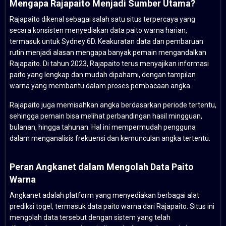
Mengapa Rajapaito Menjadi Sumber Utama?
Rajapaito dikenal sebagai salah satu situs terpercaya yang
secara konsisten menyediakan data paito warna harian,
termasuk untuk Sydney 6D. Keakuratan data dan pembaruan
rutin menjadi alasan mengapa banyak pemain mengandalkan
Rajapaito. Di tahun 2023, Rajapaito terus menyajikan informasi
paito yang lengkap dan mudah dipahami, dengan tampilan
warna yang membantu dalam proses pembacaan angka.
Rajapaito juga memisahkan angka berdasarkan periode tertentu,
sehingga pemain bisa melihat perbandingan hasil mingguan,
bulanan, hingga tahunan. Hal ini mempermudah pengguna
dalam menganalisis frekuensi dan kemunculan angka tertentu.
Peran Angkanet dalam Mengolah Data Paito
Warna
Angkanet adalah platform yang menyediakan berbagai alat
prediksi togel, termasuk data paito warna dari Rajapaito. Situs ini
mengolah data tersebut dengan sistem yang telah