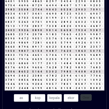
6
4
0
1
1
5
9
5
5
1
4
8
6
3
9
8
2
9
7
7
3
4
5
4
9
2
2
9
0
9
0
8
0
5
5
9
7
5
4
9
4
6
9
6
6
8
7
2
9
2
6
4
9
4
4
8
4
0
7
7
5
7
1
8
9
9
2
0
3
3
2
9
8
3
2
3
5
0
8
8
2
7
4
4
8
9
0
4
3
7
0
5
3
8
2
2
9
0
3
3
7
0
9
1
1
8
0
3
4
7
4
1
0
7
7
3
4
4
1
5
4
6
9
0
9
8
7
2
3
5
9
3
0
1
1
6
9
0
7
7
1
3
6
5
2
0
7
0
3
3
5
4
0
2
2
0
1
9
9
9
2
1
1
7
8
5
4
6
9
6
8
6
1
5
6
0
8
3
7
1
5
2
6
3
9
0
7
0
1
1
0
9
3
6
9
2
8
9
2
2
6
0
3
2
5
1
5
0
2
2
7
5
1
3
4
1
7
7
0
7
2
8
3
7
1
7
3
3
8
2
4
8
2
0
2
0
9
0
6
6
4
6
8
7
6
2
4
0
3
3
9
9
3
6
9
0
8
9
0
9
9
0
1
4
5
5
6
5
8
4
7
9
3
4
7
9
3
8
7
6
2
6
8
5
4
2
3
7
4
2
2
0
7
8
6
9
1
8
3
2
7
0
6
3
9
4
2
3
9
3
9
9
8
7
6
8
5
9
0
9
9
4
7
2
9
9
0
5
1
6
3
5
7
6
4
5
1
6
6
3
9
6
8
2
1
6
7
8
9
8
8
4
2
4
6
9
8
6
9
6
7
2
8
1
9
6
6
0
5
5
5
7
9
9
9
4
9
2
6
8
0
1
9
1
1
3
6
6
0
6
8
7
9
6
6
8
9
1
7
8
6
0
2
3
5
5
4
4
6
1
2
7
2
8
1
2
3
5
7
3
1
0
5
0
5
9
8
0
7
7
6
1
5
4
9
9
4
8
7
6
7
6
2
0
2
1
8
6
3
9
5
0
7
5
3
0
8
3
3
6
7
5
7
6
4
4
6
5
1
6
5
7
0
6
6
1
7
1
5
6
0
4
9
5
5
9
6
8
9
8
5
2
6
5
2
7
9
1
6
7
0
6
3
9
3
3
2
5
0
5
9
7
3
7
1
8
4
4
5
9
4
1
1
3
4
9
4
5
3
8
6
8
6
0
6
9
1
7
7
5
2
0
1
3
4
1
4
8
4
3
9
8
9
0
9
4
1
3
9
3
0
3
7
6
4
6
9
3
4
7
9
6
0
6
6
7
6
2
8
1
3
7
8
2
1
9
8
9
3
3
7
6
8
3
2
5
2
0
6
6
8
6
5
2
7
5
1
6
4
1
5
3
0
2
2
7
9
8
5
4
9
4
0
8
8
4
2
0
5
5
5
6
9
4
4
3
4
0
2
2
2
3
8
0
8
4
7
8
2
1
2
3
9
4
4
6
1
6
3
9
7
7
0
6
6
3
7
8
1
9
0
8
5
6
2
8
8
6
6
3
5
3
8
2
1
2
4
2
9
2
5
2
1
4
5
1
0
9
2
2
1
5
4
6
1
0
9
1
6
7
9
2
0
4
4
9
0
5
7
3
7
8
0
1
1
8
5
8
7
6
9
1
3
5
8
7
0
3
7
1
2
4
4
8
3
6
1
9
9
9
4
8
1
6
7
0
1
5
8
4
2
4
1
3
4
8
0
8
2
1
Clear