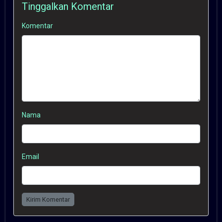
Tinggalkan Komentar
Komentar
Nama
Email
Kirim Komentar