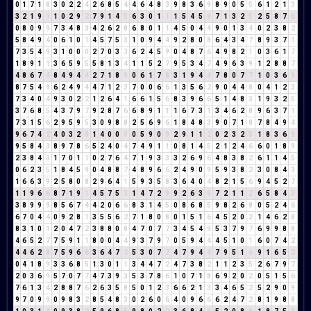
0
1
7
1
8
3
0
2
2
4
2
6
8
5
4
4
6
4
8
3
9
8
3
6
9
8
9
0
5
5
6
1
2
1
3
3
2
1
9
1
1
0
2
9
2
7
9
1
4
5
6
3
0
1
1
1
5
4
5
9
7
1
3
2
5
2
5
8
7
6
0
8
0
9
9
7
3
4
8
3
4
2
6
2
8
6
8
0
1
1
4
5
0
4
4
9
0
1
3
4
0
2
3
8
2
5
8
4
9
4
0
6
1
0
1
4
5
7
5
3
1
0
9
4
4
9
2
8
0
8
6
4
3
4
7
8
9
3
7
1
7
3
5
4
9
3
1
0
0
0
2
7
0
3
3
6
2
4
5
9
0
4
8
7
6
4
9
8
2
1
0
3
6
1
7
1
8
9
1
1
3
6
5
9
5
5
8
1
3
4
1
1
5
2
7
9
5
3
4
7
4
9
6
3
9
1
2
8
8
7
4
8
6
7
4
8
4
9
4
4
2
7
1
8
9
0
6
1
7
8
3
1
9
4
4
7
8
0
7
7
1
0
3
6
9
8
7
5
4
9
6
2
4
9
4
4
7
1
2
3
7
0
0
6
6
1
3
5
6
2
9
0
4
4
8
0
4
1
2
3
7
3
4
0
4
9
3
0
2
2
1
2
6
4
1
6
6
1
5
6
8
3
9
6
6
5
1
4
8
3
1
9
3
2
5
3
7
6
8
5
4
3
7
9
7
9
2
8
7
6
6
8
9
1
1
1
6
7
3
1
3
4
6
2
8
9
6
3
7
1
7
3
1
5
6
2
9
5
9
5
3
0
9
8
8
2
5
6
9
6
1
8
4
8
3
9
0
7
1
8
7
8
4
9
4
9
6
7
4
2
4
0
3
2
5
1
4
0
0
0
0
5
9
0
9
2
9
1
1
2
0
2
3
2
5
1
8
3
6
9
9
5
8
4
3
8
9
7
8
6
5
2
4
0
4
7
4
9
1
1
0
8
1
4
5
2
1
2
4
6
6
0
1
8
9
2
3
8
4
3
1
7
0
1
1
0
2
7
6
4
7
1
9
3
3
3
2
6
9
6
4
8
3
8
2
6
1
1
4
5
0
6
2
3
5
1
8
4
5
9
0
4
8
8
7
4
8
9
6
6
2
4
9
0
9
5
9
3
8
2
3
0
8
4
3
1
6
6
3
9
2
5
8
0
8
2
9
6
4
1
5
9
3
5
8
3
6
4
0
4
8
2
1
5
6
9
4
5
2
7
1
1
9
6
6
8
7
1
9
1
4
5
7
5
3
1
4
7
2
9
9
2
6
3
9
7
2
1
1
2
6
5
8
4
3
3
8
9
9
9
8
5
6
7
4
4
2
0
6
6
8
3
1
4
5
0
8
6
8
5
9
8
2
6
8
0
5
2
4
6
6
7
0
4
4
0
9
2
8
1
3
5
5
6
2
7
1
8
0
8
0
1
5
1
6
4
5
2
0
2
1
4
6
2
8
8
3
1
0
1
2
0
4
7
2
3
8
8
0
8
4
7
0
7
7
3
4
5
4
9
5
3
7
9
7
6
9
9
8
8
4
6
5
2
7
7
5
9
1
1
8
0
0
4
4
9
3
7
9
7
0
5
9
4
4
4
5
1
0
1
6
0
7
4
2
4
4
6
2
8
7
5
9
6
6
3
6
4
7
2
5
3
0
7
7
4
7
9
4
4
7
9
5
1
6
9
1
6
5
2
0
4
1
8
9
3
3
6
8
5
1
3
0
1
1
3
4
4
7
2
4
7
3
8
2
1
1
2
3
5
2
6
7
9
7
2
0
3
6
9
5
7
0
7
7
4
7
3
9
3
5
3
7
8
6
1
0
7
1
8
6
9
2
0
2
0
5
1
5
6
7
6
1
3
4
2
8
8
7
6
2
6
3
5
8
5
0
1
2
3
6
6
2
1
3
3
4
6
5
2
5
2
9
0
9
9
7
0
9
9
0
9
8
3
2
8
5
4
8
3
0
2
6
0
6
4
0
9
6
6
6
2
4
7
2
8
1
9
8
8