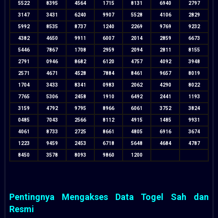
5522
8395
4564
1715
8131
6940
2797
3147
3431
6240
9907
5528
4106
2829
5992
8535
8737
1240
2269
9769
9232
4382
4650
9911
6007
2014
2859
6673
5446
7867
1708
2959
2094
2811
8155
2791
0946
8682
6120
4757
4092
3948
2571
4671
4528
7884
8461
9657
8019
1704
3433
8341
0983
2062
4290
8022
7765
5306
2458
1910
6492
2441
1193
3159
4792
9795
8966
6061
3752
3824
0485
7043
2566
8112
4915
1485
9931
4061
8733
2725
8661
4805
6916
3674
1223
9459
2453
6718
5648
4684
4787
8450
3578
8093
9860
1200
Pentingnya Mengakses Data Togel Sah dan
Resmi