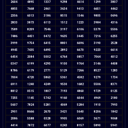
2604
4895
1337
9298
4614
1299
3807
4855
7668
2461
3634
9413
6651
4462
2356
6013
3186
8515
1546
9805
0696
2833
3873
6113
1512
1223
3984
4316
7589
8209
7546
3197
6106
5379
5506
7486
4451
0472
9635
3445
7216
6255
3999
9754
6415
8801
6696
3190
2528
4945
7435
6495
2892
6670
9223
6614
6454
2084
5002
6764
0857
7064
4012
0347
6199
4295
9100
9764
3146
4408
8786
6179
2771
5129
7266
8527
1283
7004
4720
5863
5361
4582
9279
1734
6911
1240
4249
9530
1682
5506
8371
8812
0515
1807
7193
4860
9729
0125
7255
1145
5742
9160
6044
4969
2180
5607
7824
5281
4069
5284
1910
7993
2901
8666
2670
3421
5640
8206
1842
2086
5588
0328
9905
6069
3671
9068
4414
7872
6077
0243
8157
5890
5941