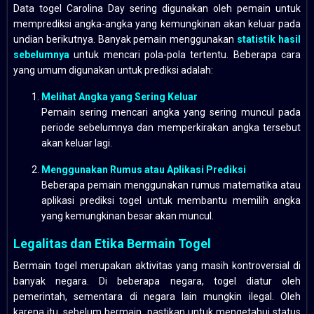
Data togel Carolina Day sering digunakan oleh pemain untuk
memprediksi angka-angka yang kemungkinan akan keluar pada
undian berikutnya. Banyak pemain menggunakan
statistik hasil
sebelumnya
untuk mencari pola-pola tertentu. Beberapa cara
yang umum digunakan untuk prediksi adalah:
Melihat Angka yang Sering Keluar
Pemain sering mencari angka yang sering muncul pada
periode sebelumnya dan memperkirakan angka tersebut
akan keluar lagi.
Menggunakan Rumus atau Aplikasi Prediksi
Beberapa pemain menggunakan rumus matematika atau
aplikasi prediksi togel untuk membantu memilih angka
yang kemungkinan besar akan muncul.
Legalitas dan Etika Bermain Togel
Bermain togel merupakan aktivitas yang masih kontroversial di
banyak negara. Di beberapa negara, togel diatur oleh
pemerintah, sementara di negara lain mungkin ilegal. Oleh
karena itu, sebelum bermain, pastikan untuk mengetahui status