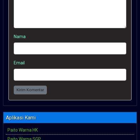
Nama
Email
Kirim Komentar
Aplikasi Kami
Paito Warna HK
Paito Warna SGP