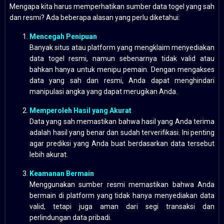
Mengapa kita harus memperhatikan sumber data togel yang sah
dan resmi? Ada beberapa alasan yang perlu diketahui:
Mencegah Penipuan
Banyak situs atau platform yang mengklaim menyediakan
data togel resmi, namun sebenarnya tidak valid atau
bahkan hanya untuk menipu pemain. Dengan mengakses
data yang sah dan resmi, Anda dapat menghindari
manipulasi angka yang dapat merugikan Anda.
Memperoleh Hasil yang Akurat
Data yang sah memastikan bahwa hasil yang Anda terima
adalah hasil yang benar dan sudah terverifikasi. Ini penting
agar prediksi yang Anda buat berdasarkan data tersebut
lebih akurat.
Keamanan Bermain
Menggunakan sumber resmi memastikan bahwa Anda
bermain di platform yang tidak hanya menyediakan data
valid, tetapi juga aman dari segi transaksi dan
perlindungan data pribadi.