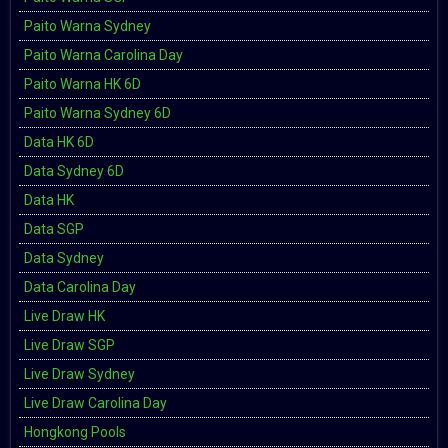
Paito Warna Sydney
Paito Warna Carolina Day
Paito Warna HK 6D
Paito Warna Sydney 6D
Data HK 6D
Data Sydney 6D
Data HK
Data SGP
Data Sydney
Data Carolina Day
Live Draw HK
Live Draw SGP
Live Draw Sydney
Live Draw Carolina Day
Hongkong Pools