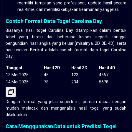
memiliki tampilan yang profesional, update hasil secara
real-time, dan memiliki kebijakan keamanan yang jelas.
Contoh Format Data Togel Carolina Day
Biasanya, hasil togel Carolina Day ditampilkan dalam bentuk
tabel yang terdiri dari beberapa kolom, seperti tanggal
pengundian, hasil angka yang keluar (misalnya, 2D, 3D, 4D), serta
hari undian. Berikut adalah contoh format data togel Carolina
Day:
Tanggal
Hasil 2D
Hasil 3D
Hasil 4D
13 Mei 2025
45
123
4567
14 Mei 2025
78
234
5678
Dengan format yang jelas seperti ini, pemain dapat dengan
mudah melacak dan menganalisis hasil togel yang sudah
dikeluarkan.
Cara Menggunakan Data untuk Prediksi Togel