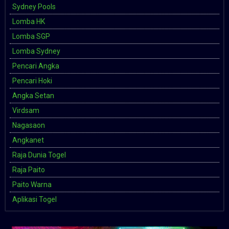
Sydney Pools
Lomba HK
Lomba SGP
Lomba Sydney
Pencari Angka
Pencari Hoki
Angka Setan
Virdsam
Nagasaon
Angkanet
Raja Dunia Togel
Raja Paito
Paito Warna
Aplikasi Togel