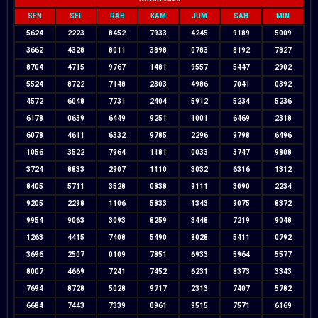
SEN
SEL
RAB
KAM
JUM
SAB
MIN
5624
2223
8452
7933
4245
9189
5009
3662
4328
8011
3898
0783
8192
7827
8704
4715
9767
1481
9557
5447
2902
5524
8722
7148
2303
4986
7041
0392
4572
6048
7731
2404
5912
5234
5236
6178
0639
6449
9251
1001
6469
2318
6078
4611
6332
9785
2296
9798
6496
1056
3522
7964
1181
0033
3747
9808
3724
8833
2907
1110
3032
6316
1312
8405
5711
3528
0838
9111
3090
2234
9205
2298
1106
5833
1343
9075
8372
9954
9063
3093
8259
3448
7219
9048
1263
4415
7408
5490
8028
5411
0792
3696
2507
0109
7851
6933
5964
5577
8007
4669
7241
7452
6231
8373
3343
7694
8728
5028
9717
2313
7407
5782
6684
7443
7339
0961
9515
7571
6169