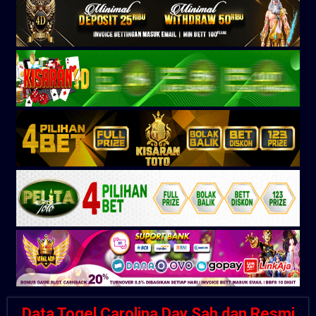
Data Togel Carolina Day Sah dan Resmi